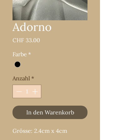
Adorno
Preis
CHF 33.00
Farbe
*
Anzahl
*
In den Warenkorb
Grösse: 2.4cm x 4cm