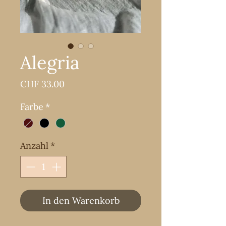
Alegria
Preis
CHF 33.00
Farbe
*
Anzahl
*
In den Warenkorb